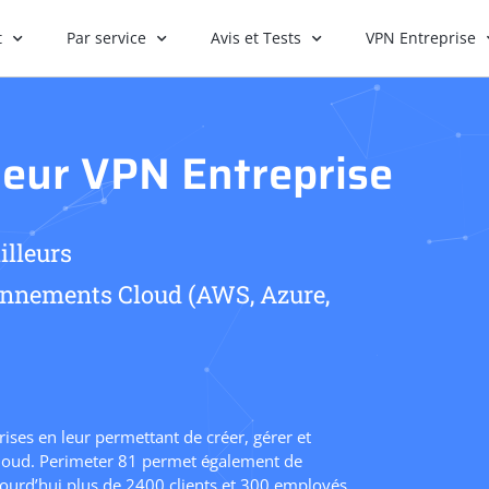
t
Par service
Avis et Tests
VPN Entreprise
lleur VPN Entreprise
illeurs
ronnements Cloud (AWS, Azure,
ises en leur permettant de créer, gérer et
s Cloud. Perimeter 81 permet également de
ourd’hui plus de 2400 clients et 300 employés,