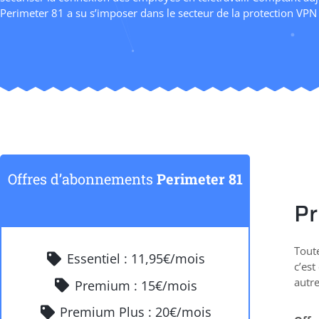
Perimeter 81 a su s’imposer dans le secteur de la protection VPN
Offres d’abonnements
Perimeter 81
Pr
Toute
Essentiel : 11,95€/mois
c’est
autre
Premium : 15€/mois
Premium Plus : 20€/mois