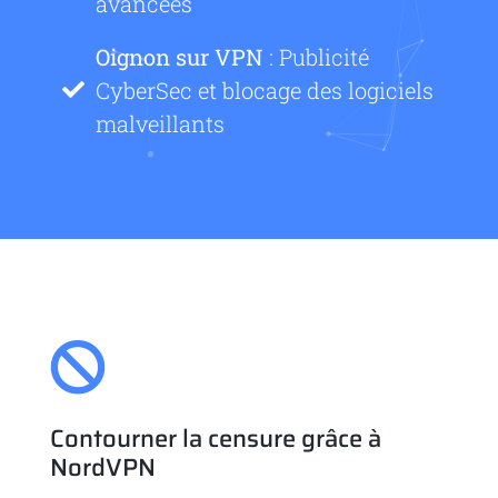
avancées
Oignon sur VPN
: Publicité
CyberSec et blocage des logiciels
malveillants
Contourner la censure grâce à
NordVPN